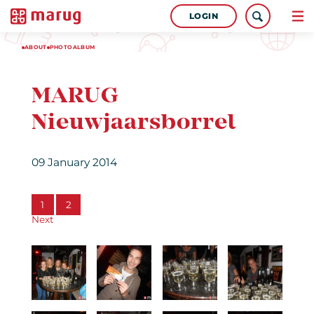
LOGIN
ABOUT
PHOTOALBUM
MARUG
Nieuwjaarsborrel
09 January 2014
1
2
Next