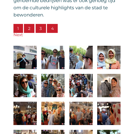
genoemde bedrijven was er ook genoeg tijd
om de culturele highlights van de stad te
bewonderen.
1
2
3
4
Next