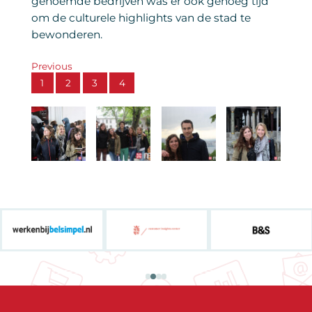
genoemde bedrijven was er ook genoeg tijd
om de culturele highlights van de stad te
bewonderen.
Previous
1
2
3
4